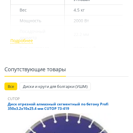
Вес
4.5 кг
Мощность
2000 Вт
Посадочный
22.2 мм
диаметр
Тип двигателя
Щеточный
Длина кабеля
2.5 м
Сопутствующие товары
Количество
6000 об/мин
оборотов
Все
Диаметр диска
Диски и круги для болгарки (УШМ)
230 мм
Резьба
CUTOP
М14
шпинделя
Диск отрезной алмазный сегментный по бетону Profi
350x3.2x10x25.4 мм CUTOP 73-419