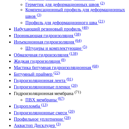
(2)
Герметик для деформационных швов
Компенсационный профиль для деформационных
(3)
швов
(21)
Профиль для деформационного шва
(40)
Набухающий резиновый профиль
(38)
Проникающая гидроизоляция
(64)
Инъекционная гидроизоляция
(5)
Штуцеры и комплектующие
(138)
Обмазочная гидроизоляция
(8)
Жидкая гидроизоляция
(68)
Мастика битумная гидроизоляционная
(22)
Битумный праймер
(91)
Гидроизоляционная лента
(20)
Гидроизоляционные пленки
(71)
Гидроизоляционная мембрана
(67)
ПВХ мембраны
(13)
Гидропломба
(20)
Гидроизоляционные смеси
(28)
Профильное уплотнение
(3)
Аквастоп Дисклудер