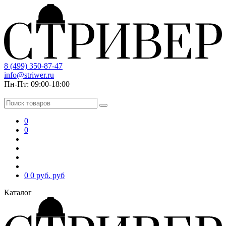
8 (499) 350-87-47
info@striwer.ru
Пн-Пт: 09:00-18:00
0
0
0
0 руб.
руб
Каталог