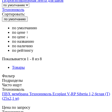
Гидроизоляционная лента для швов
Технониколь
Сортировать:
по умолчанию
по умолчанию
по цене ↑
по цене ↓
по названию
по наличию
по рейтингу
Показывается 1 - 8 из 8
Товары
Фильтр
Подразделы
Часто ищут
Технониколь
ПВХ мембрана Технониколь Ecoplast V-RP Siberia 1,2 белая (Т)
(25х2,1 м)
Цена по запросу
Технониколь