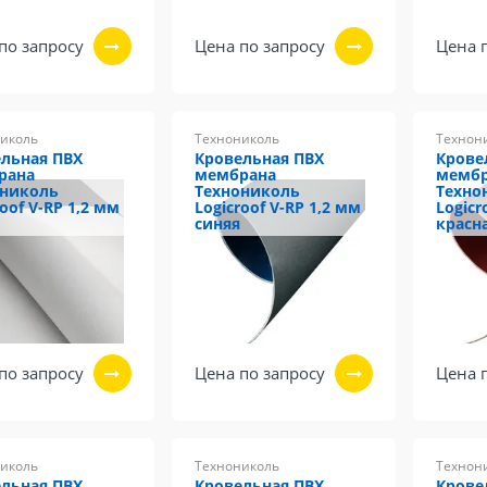
по запросу
Цена по запросу
Цена 
иколь
Технониколь
Технон
льная ПВХ
Кровельная ПВХ
Крове
рана
мембрана
мемб
ониколь
Технониколь
Техно
roof V-RP 1,2 мм
Logicroof V-RP 1,2 мм
Logicr
синяя
красн
по запросу
Цена по запросу
Цена 
иколь
Технониколь
Технон
льная ПВХ
Кровельная ПВХ
Крове