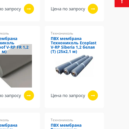
по запросу
Цена по запросу
иколь
Технониколь
ембрана
ПВХ мембрана
николь
Технониколь Ecoplast
oof V-RP FR 1,2
V-RP Siberia 1,2 белая
1 м)
(Т) (25х2,1 м)
по запросу
Цена по запросу
иколь
Технониколь
ембрана
ПВХ мембрана