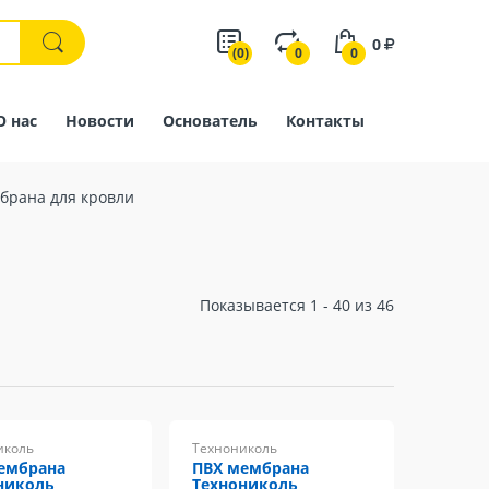
0
(0)
0
0
О нас
Новости
Основатель
Контакты
брана для кровли
Показывается 1 - 40 из 46
иколь
Технониколь
ембрана
ПВХ мембрана
николь
Технониколь