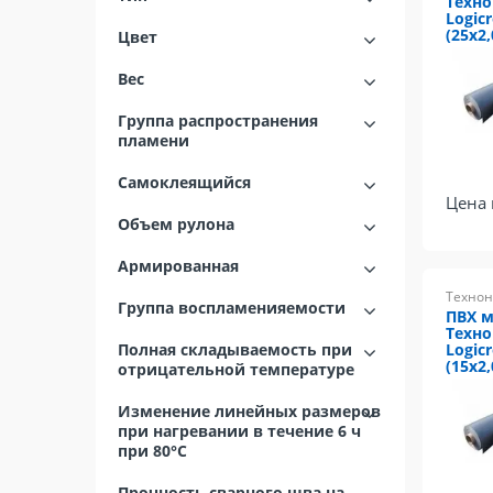
Техн
Logicr
(25х2,
Цвет
Вес
Группа распространения
пламени
Самоклеящийся
Цена 
Объем рулона
Армированная
Технон
Группа воспламенияемости
ПВХ 
Техн
Logicr
Полная складываемость при
(15х2,
отрицательной температуре
Изменение линейных размеров
при нагревании в течение 6 ч
при 80°C
Прочность сварного шва на