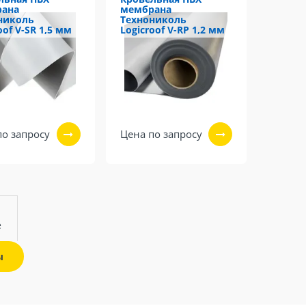
рана
мембрана
николь
Технониколь
oof V-SR 1,5 мм
Logicroof V-RP 1,2 мм
по запросу
Цена по запросу
ё
ы