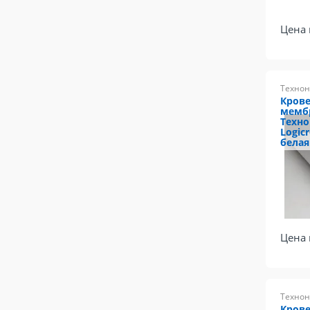
Цена 
Технон
Крове
мемб
Техн
Logic
белая
Цена 
Технон
Крове