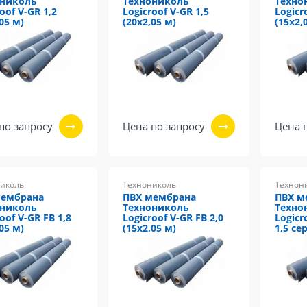
ониколь
Технониколь
Техно
oof V-GR 1,2
Logicroof V-GR 1,5
Logicr
05 м)
(20х2,05 м)
(15х2,
по запросу
Цена по запросу
Цена 
иколь
Технониколь
Технон
мембрана
ПВХ мембрана
ПВХ м
ониколь
Технониколь
Техно
oof V-GR FB 1,8
Logicroof V-GR FB 2,0
Logicr
05 м)
(15х2,05 м)
1,5 се