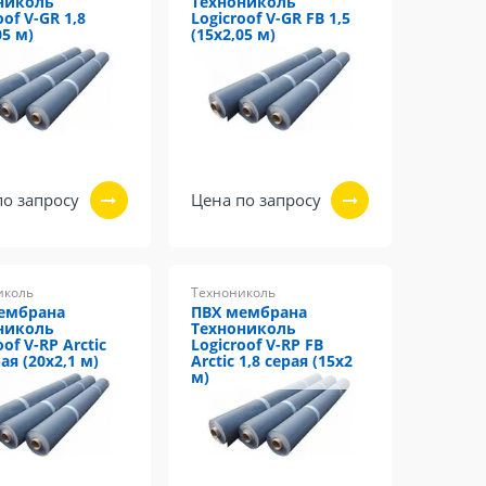
николь
Технониколь
oof V-GR 1,8
Logicroof V-GR FB 1,5
05 м)
(15х2,05 м)
по запросу
Цена по запросу
иколь
Технониколь
ембрана
ПВХ мембрана
николь
Технониколь
oof V-RP Arctic
Logicroof V-RP FB
рая (20х2,1 м)
Arctic 1,8 серая (15х2
м)