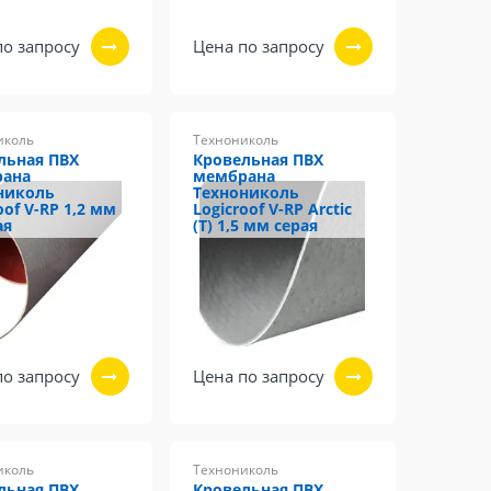
по запросу
Цена по запросу
иколь
Технониколь
льная ПВХ
Кровельная ПВХ
рана
мембрана
николь
Технониколь
oof V-RP 1,2 мм
Logicroof V-RP Arctic
ая
(Т) 1,5 мм серая
по запросу
Цена по запросу
иколь
Технониколь
льная ПВХ
Кровельная ПВХ