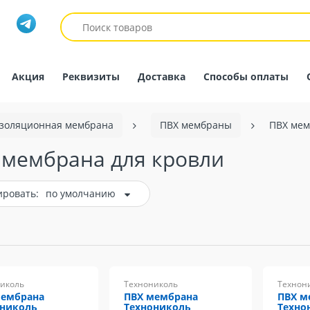
Акция
Реквизиты
Доставка
Способы оплаты
золяционная мембрана
ПВХ мембраны
ПВХ мем
 мембрана для кровли
ировать:
по умолчанию
иколь
Технониколь
Технон
мембрана
ПВХ мембрана
ПВХ м
ониколь
Технониколь
Техно