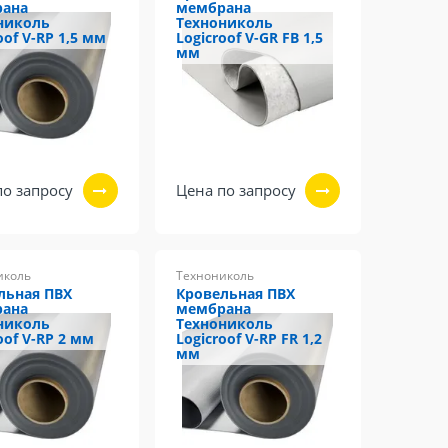
рана
мембрана
николь
Технониколь
oof V-RP 1,5 мм
Logicroof V-GR FB 1,5
мм
по запросу
Цена по запросу
иколь
Технониколь
льная ПВХ
Кровельная ПВХ
рана
мембрана
николь
Технониколь
oof V-RP 2 мм
Logicroof V-RP FR 1,2
мм