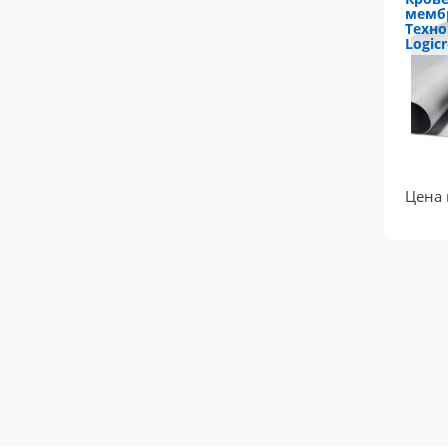
мемб
Техн
Logic
Цена 