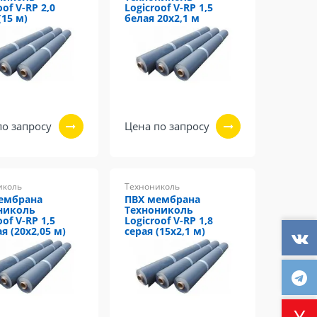
oof V-RP 2,0
Logicroof V-RP 1,5
(15 м)
белая 20х2,1 м
по запросу
Цена по запросу
иколь
Технониколь
ембрана
ПВХ мембрана
николь
Технониколь
oof V-RP 1,5
Logicroof V-RP 1,8
я (20х2,05 м)
серая (15х2,1 м)