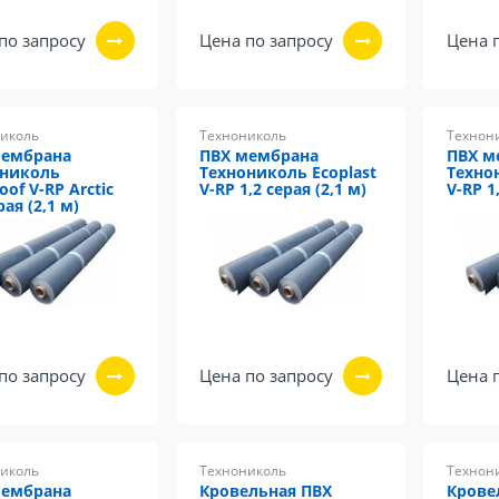
по запросу
Цена по запросу
Цена 
иколь
Технониколь
Технон
мембрана
ПВХ мембрана
ПВХ м
ониколь
Технониколь Ecoplast
Техно
oof V-RP Arctic
V-RP 1,2 серая (2,1 м)
V-RP 1
рая (2,1 м)
по запросу
Цена по запросу
Цена 
иколь
Технониколь
Технон
мембрана
Кровельная ПВХ
Крове