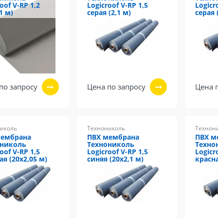
oof V-RP 1,2
Logicroof V-RP 1,5
Logicr
1 м)
серая (2,1 м)
серая 
по запросу
Цена по запросу
Цена 
иколь
Технониколь
Технон
мембрана
ПВХ мембрана
ПВХ м
ониколь
Технониколь
Техно
oof V-RP 1,5
Logicroof V-RP 1,5
Logicr
ая (20х2,05 м)
синяя (20х2,1 м)
красна