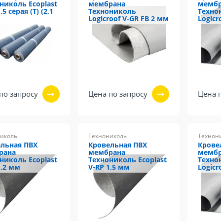
николь Ecoplast
мембрана
мемб
,5 серая (Т) (2,1
Технониколь
Техно
Logicroof V-GR FB 2 мм
Logicr
по запросу
Цена по запросу
Цена 
иколь
Технониколь
Технон
льная ПВХ
Кровельная ПВХ
Крове
рана
мембрана
мемб
николь Ecoplast
Технониколь Ecoplast
Техно
1,2 мм
V-RP 1,5 мм
Logicr