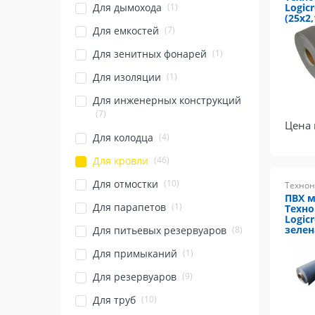
(1)
Для дымохода
Logicr
(25х2,
(7)
Для емкостей
(1)
Для зенитных фонарей
(1)
Для изоляции
Для инженерных конструкций
(7)
Цена 
(4)
Для колодца
(46)
Для кровли
(10)
Для отмостки
Технон
ПВХ 
(1)
Для парапетов
Техн
Logicr
зелен
(8)
Для питьевых резервуаров
(1)
Для примыканий
(9)
Для резервуаров
(10)
Для труб