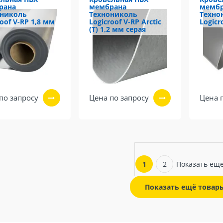
рана
мембрана
мемб
ониколь
Технониколь
Техно
roof V-RP 1,8 мм
Logicroof V-RP Arctic
Logicr
(Т) 1,2 мм серая
по запросу
Цена по запросу
Цена 
1
2
Показать ещ
Показать ещё товар