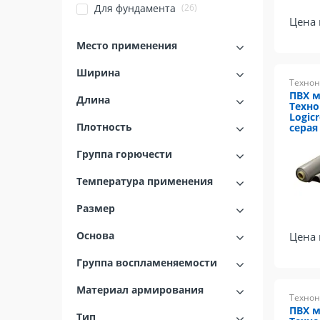
(26)
Для фундамента
Цена 
Место применения
Ширина
Технон
ПВХ 
Длина
Техн
Logicr
Плотность
серая 
Группа горючести
Температура применения
Размер
Основа
Цена 
Группа воспламеняемости
Материал армирования
Технон
ПВХ 
Тип