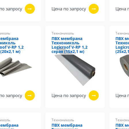
по запросу
Цена по запросу
Цена 
иколь
Технониколь
Технон
мембрана
ПВХ мембрана
ПВХ м
ониколь
Технониколь
Техно
oof V-RP 1,2
Logicroof V-RP 1,2
Logicr
(20х2,1 м)
серая (15х2,1 м)
(25х2,
по запросу
Цена по запросу
Цена 
иколь
Технониколь
Технон
мембрана
ПВХ мембрана
ПВХ м