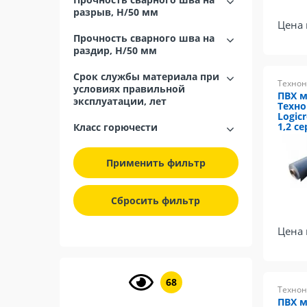
разрыв, H/50 мм
Цена 
Прочность сварного шва на
раздир, H/50 мм
Срок службы материала при
Технон
условиях правильной
ПВХ 
эксплуатации, лет
Техн
Logicr
1,2 се
Класс горючести
Применить фильтр
Сбросить фильтр
Цена 
68
Технон
ПВХ 