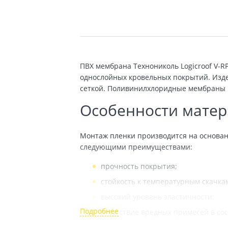
ПВХ мембрана Технониколь Logicroof V-RP
однослойных кровельных покрытий. Изд
сеткой. Поливинилхлоридные мембраны 
Особенности матер
Монтаж пленки производится на основан
следующими преимуществами:
прочность покрытия;
стойкость к температурным скачка
высокий уровень эластичности;
отсутствие вредных примесей в сос
отличные гидроизоляционные хара