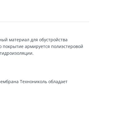
нный материал для обустройства
о покрытие армируется полиэстеровой
 гидроизоляции.
мембрана Технониколь обладает