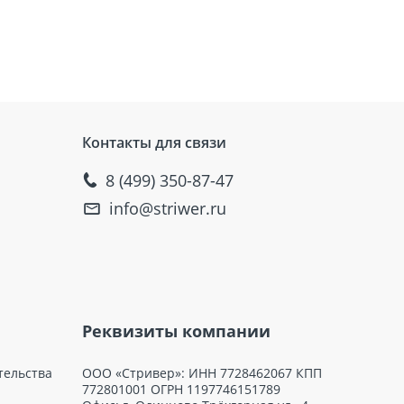
. Хранить мембрану рекомендуется в
жно защищать материал от воздействия
пециальные стабилизаторы и
Контакты для связи
зких температурах. Применение
8 (499) 350-87-47
info@striwer.ru
Реквизиты компании
тельства
ООО «Стривер»: ИНН 7728462067 КПП
772801001 ОГРН 1197746151789