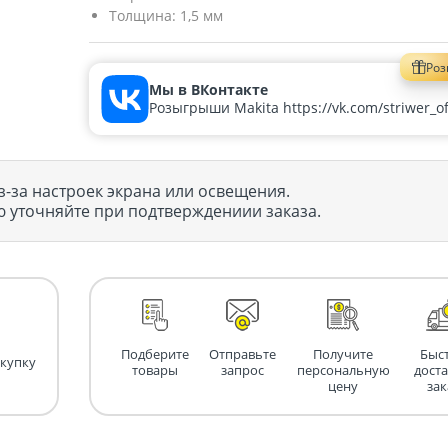
Толщина:
1,5 мм
Ро
Мы в ВКонтакте
Розыгрыши Makita https://vk.com/striwer_off
з-за настроек экрана или освещения.
 уточняйте при подтверждениии заказа.
Подберите
Отправьте
Получите
Быс
окупку
товары
запрос
персональную
дост
цену
зак