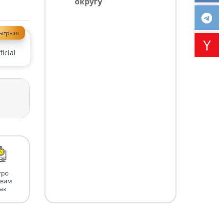
округу
зыгрыш
icial
тро
авим
аз