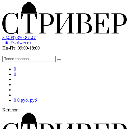
8 (499) 350-87-47
info@striwer.ru
Пн-Пт: 09:00-18:00
0
0
0
0 руб.
руб
Каталог