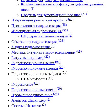
Компенсационный профиль для деформационных
(3)
швов
(21)
Профиль для деформационного шва
(40)
Набухающий резиновый профиль
(38)
Проникающая гидроизоляция
(64)
Инъекционная гидроизоляция
(5)
Штуцеры и комплектующие
(138)
Обмазочная гидроизоляция
(8)
Жидкая гидроизоляция
(68)
Мастика битумная гидроизоляционная
(22)
Битумный праймер
(91)
Гидроизоляционная лента
(20)
Гидроизоляционные пленки
(71)
Гидроизоляционная мембрана
(67)
ПВХ мембраны
(13)
Гидропломба
(20)
Гидроизоляционные смеси
(28)
Профильное уплотнение
(3)
Аквастоп Дисклудер
(2)
Система Инжекто