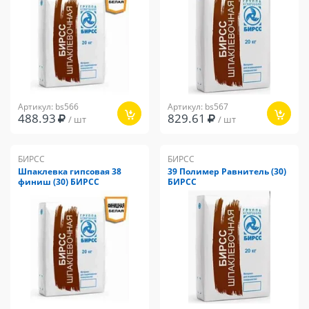
Артикул: bs566
Артикул: bs567
488.93
829.61
/ шт
/ шт
БИРСС
БИРСС
Шпаклевка гипсовая 38
39 Полимер Равнитель (30)
финиш (30) БИРСС
БИРСС