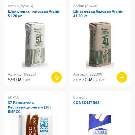
Archin (Архин)
Archin (Архин)
Шпатлевка гипсовая Archin
Шпатлевка базовая Archin
51 20 кг
41 30 кг
Артикул: 982301
Артикул: 982300
590
370
/ шт
от
/ 20 кг
БИРСС
Consolit
37 Равнитель
CONSOLIT 565
Реставрационный (20)
БИРСС