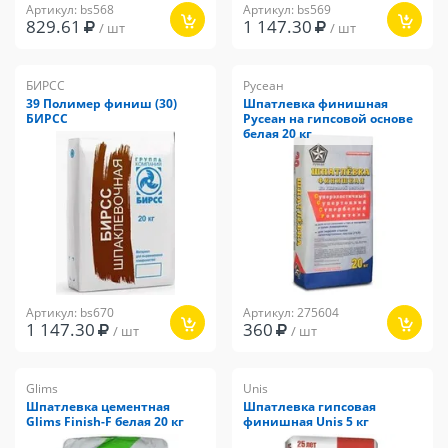
Артикул: bs568
Артикул: bs569
829.61
1 147.30
/ шт
/ шт
БИРСС
Русеан
39 Полимер финиш (30)
Шпатлевка финишная
БИРСС
Русеан на гипсовой основе
белая 20 кг
Артикул: bs670
Артикул: 275604
1 147.30
360
/ шт
/ шт
Glims
Unis
Шпатлевка цементная
Шпатлевка гипсовая
Glims Finish-F белая 20 кг
финишная Unis 5 кг