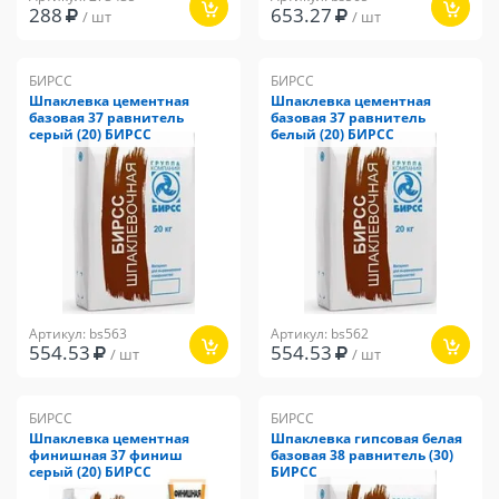
288
653.27
/ шт
/ шт
БИРСС
БИРСС
Шпаклевка цементная
Шпаклевка цементная
базовая 37 равнитель
базовая 37 равнитель
серый (20) БИРСС
белый (20) БИРСС
Артикул: bs563
Артикул: bs562
554.53
554.53
/ шт
/ шт
БИРСС
БИРСС
Шпаклевка цементная
Шпаклевка гипсовая белая
финишная 37 финиш
базовая 38 равнитель (30)
серый (20) БИРСС
БИРСС