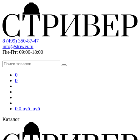
8 (499) 350-87-47
info@striwer.ru
Пн-Пт: 09:00-18:00
0
0
0
0 руб.
руб
Каталог