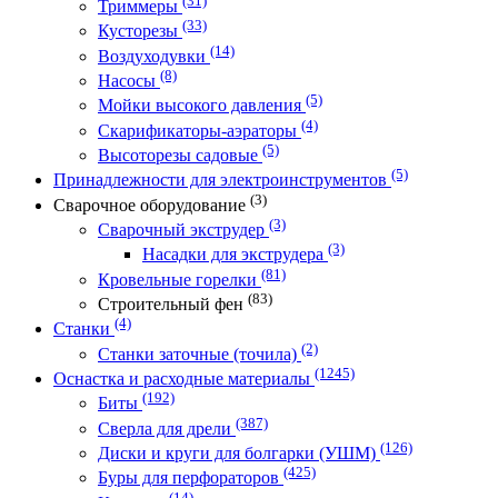
(31)
Триммеры
(33)
Кусторезы
(14)
Воздуходувки
(8)
Насосы
(5)
Мойки высокого давления
(4)
Скарификаторы-аэраторы
(5)
Высоторезы садовые
(5)
Принадлежности для электроинструментов
(3)
Сварочное оборудование
(3)
Сварочный экструдер
(3)
Насадки для экструдера
(81)
Кровельные горелки
(83)
Строительный фен
(4)
Станки
(2)
Станки заточные (точила)
(1245)
Оснастка и расходные материалы
(192)
Биты
(387)
Сверла для дрели
(126)
Диски и круги для болгарки (УШМ)
(425)
Буры для перфораторов
(14)