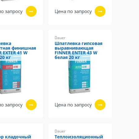
по запросу
Цена по запросу
Dauer
евка
Шпатлевка гипсовая
тная финишная
выравнивающая
R EXTER 41 W
FINNER ENTER 43 W
20 кг
белая 20 кг
по запросу
Цена по запросу
Dauer
ор кладочный
Теплоизоляционный