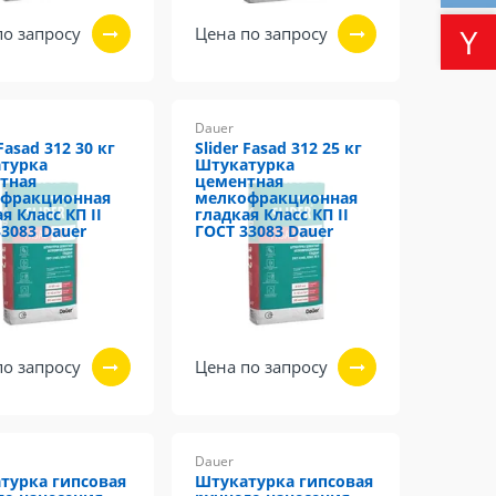
по запросу
Цена по запросу
Dauer
 Fasad 312 30 кг
Slider Fasad 312 25 кг
турка
Штукатурка
тная
цементная
фракционная
мелкофракционная
я Класс КП II
гладкая Класс КП II
33083 Dauer
ГОСТ 33083 Dauer
по запросу
Цена по запросу
Dauer
турка гипсовая
Штукатурка гипсовая