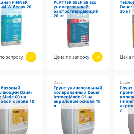
шная FINNER
PLATTER SELF 55 Eco
тепло
 44 W белая 20
универсальный
Dauer 
быстротвердеющий
20 кг
20 кг
по запросу
Цена по запросу
Цена 
Dauer
Dauer
 базовый
Грунт универсальный
Грунт
пляющий Dauer
колерованный Dauer
прони
 Made 60 на
Immer Made 61 на
колер
овой основе 10
акриловой основе 10
Immer
л
акрил
л