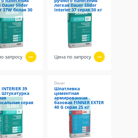
го нанесения
ручного нанесения
 Dauer Slider
легкая Dauer Slider
er 37W белая 30
Interier 37 серая 30 кг
по запросу
Цена по запросу
Dauer
 INTERIER 39
Шпатлевка
 Штукатурка
цементная
вая
армированная
рсальная серая
базовая FINNER EXTER
40 G серая 25 кг