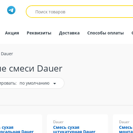
Акция
Реквизиты
Доставка
Способы оплаты
 Dauer
е смеси Dauer
ировать:
по умолчанию
Dauer
Dauer
 сухая
Смесь сухая
Смесь
рсальная Dauer
штукатурная Dauer
монта