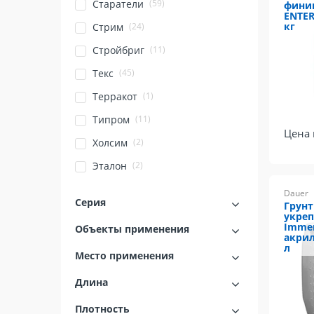
(59)
Старатели
фини
ENTER
кг
(24)
Стрим
(11)
Стройбриг
(45)
Текс
(1)
Терракот
(11)
Типром
Цена 
(2)
Холсим
(2)
Эталон
Dauer
Серия
Грунт
укре
Immer
Объекты применения
акрил
л
Место применения
Длина
Плотность