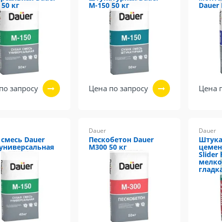
 50 кг
М-150 50 кг
Dauer 
по запросу
Цена по запросу
Цена 
Dauer
Dauer
 смесь Dauer
Пескобетон Dauer
Штука
универсальная
М300 50 кг
цемен
Slider
мелко
гладка