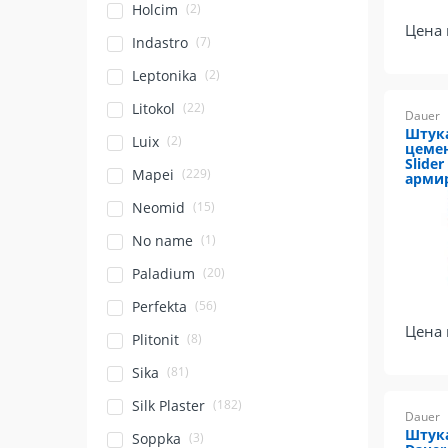
(2)
Holcim
Цена 
(7)
Indastro
(2)
Leptonika
(22)
Litokol
Dauer
Штук
(2)
Luix
цемен
Slider
(229)
Mapei
армир
(15)
Neomid
(1)
No name
(20)
Paladium
(56)
Perfekta
Цена 
(8)
Plitonit
(81)
Sika
(182)
Silk Plaster
Dauer
Штука
(3)
Soppka