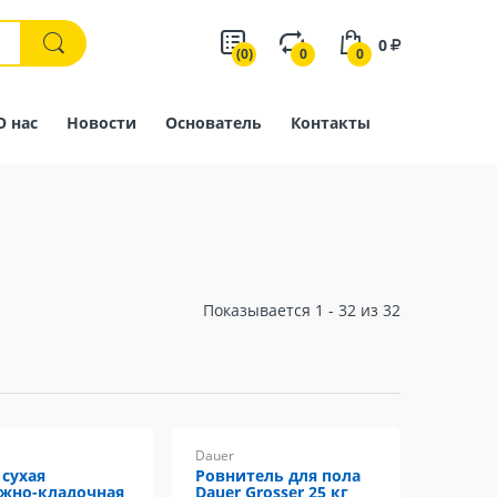
0
(0)
0
0
О нас
Новости
Основатель
Контакты
Показывается 1 - 32 из 32
Dauer
 сухая
Ровнитель для пола
жно-кладочная
Dauer Grosser 25 кг