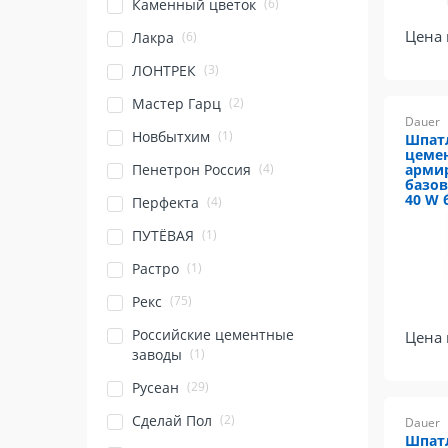
(6)
Каменный цветок
Цена 
(6)
Лакра
(3)
ЛОНТРЕК
(2)
Мастер Гарц
Dauer
(1)
Новбытхим
Шпат
цеме
(4)
Пенетрон Россия
арми
базов
40 W 
(4)
Перфекта
(1)
ПУТЁВАЯ
(1)
Растро
(75)
Рекс
Российские цементные
Цена 
(1)
заводы
(29)
Русеан
(2)
Сделай Пол
Dauer
Шпатл