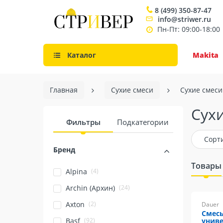
8 (499) 350-87-47
info@striwer.ru
Пн-Пт: 09:00-18:00
Каталог
Makita
Главная
Сухие смеси
Сухие смеси
Сухи
Фильтры
Подкатегории
Сорт
Бренд
Товары
(4)
Alpina
(24)
Archin (Архин)
(2)
Axton
Dauer
Смесь
(92)
Basf
униве