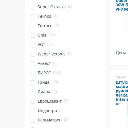
Dauer 
36W б
(6)
Super Okraska
униве
(1)
Teknos
(1)
Terraco
(24)
Unis
(64)
VGT
Цена 
(3)
Weber Vetonit
(1)
Аквест
(168)
БИРСС
Dauer
Штука
(15)
Грида
маши
ручно
(4)
Диана
легкая
Interi
(3)
Евроцемент
кг
(5)
Индастро
(8)
Кальматрон