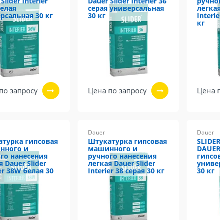
Slider Interier
Dauer Slider Interier 36
ручно
елая
серая универсальная
легкая
рсальная 30 кг
30 кг
Interi
кг
по запросу
Цена по запросу
Цена 
Dauer
Dauer
турка гипсовая
Штукатурка гипсовая
SLIDER
нного и
машинного и
DAUER
го нанесения
ручного нанесения
гипсо
 Dauer Slider
легкая Dauer Slider
униве
er 38W белая 30
Interier 38 серая 30 кг
30 кг