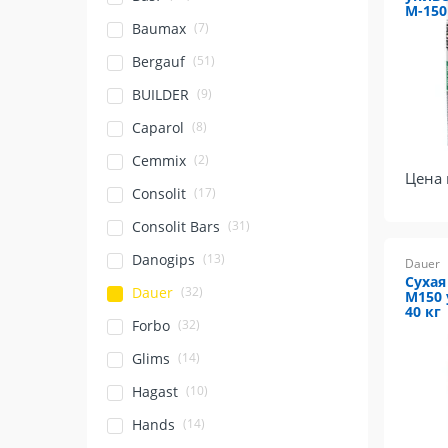
М-150
(7)
Baumax
(51)
Bergauf
(9)
BUILDER
(8)
Caparol
(2)
Cemmix
Цена 
(17)
Consolit
(31)
Consolit Bars
(13)
Danogips
Dauer
Сухая
(32)
Dauer
М150 
40 кг
(32)
Forbo
(14)
Glims
(10)
Hagast
(14)
Hands