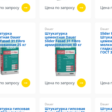
по запросу
Цена по запросу
Цена 
Dauer
Dauer
атурка
Штукатурка
Slider
тная Dauer
цементная Dauer
Штука
 Fasad 31 Fibro
Slider Fasad 31 Fibro
цемен
ованная 25 кг
армированная 40 кг
мелко
гладка
ГОСТ 
по запросу
Цена по запросу
Цена 
Dauer
Dauer
турка гипсовая
Штукатурка гипсовая
Штука