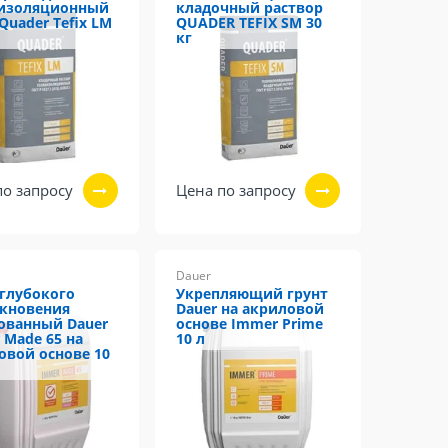
изоляционный
кладочный раствор
Quader Tefix LM
QUADER TEFIX SM 30
кг
по запросу
Цена по запросу
Dauer
 глубокого
Укрепляющий грунт
кновения
Dauer на акриловой
ованный Dauer
основе Immer Prime
 Made 65 на
10 л
овой основе 10