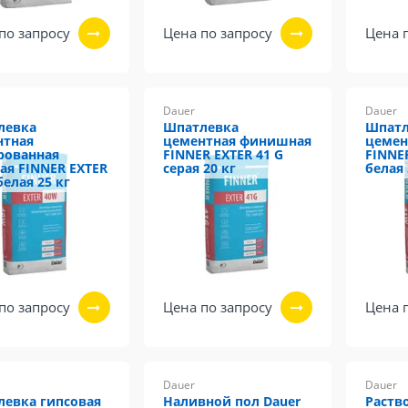
по запросу
Цена по запросу
Цена 
Dauer
Dauer
левка
Шпатлевка
Шпатл
нтная
цементная финишная
цемен
рованная
FINNER EXTER 41 G
FINNE
ая FINNER EXTER
серая 20 кг
белая 
белая 25 кг
по запросу
Цена по запросу
Цена 
Dauer
Dauer
евка гипсовая
Наливной пол Dauer
Раств