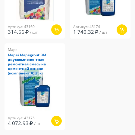
Артикул: 43160
Артикул: 43174
314.56
1 740.32
/ шт
/ шт
Mapei
Mapei Mapegrout BM
двухкомпонентная
ремонтная смесь на
цементной основе
(компонент А) 25кг
Артикул: 43175
4 072.93
/ шт