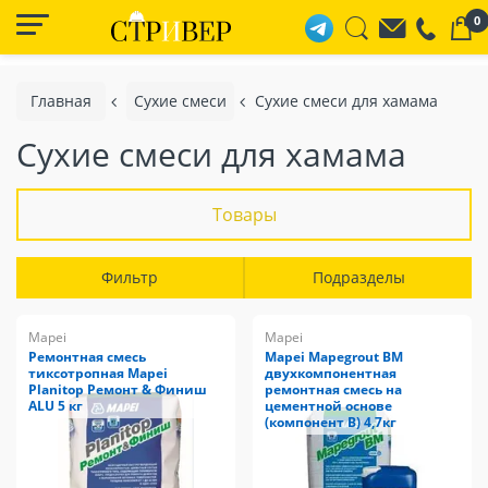
0
Главная
Сухие смеси
Сухие смеси для хамама
Сухие смеси для хамама
Товары
Фильтр
Подразделы
Mapei
Mapei
Ремонтная смесь
Mapei Mapegrout BM
тиксотропная Mapei
двухкомпонентная
Planitop Ремонт & Финиш
ремонтная смесь на
ALU 5 кг
цементной основе
(компонент В) 4,7кг