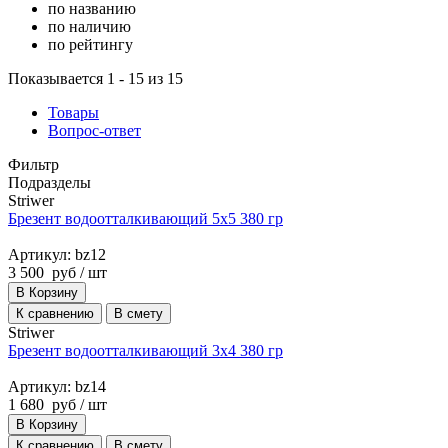
по названию
по наличию
по рейтингу
Показывается 1 - 15 из 15
Товары
Вопрос-ответ
Фильтр
Подразделы
Striwer
Брезент водоотталкивающий 5х5 380 гр
Артикул: bz12
3 500
руб
/ шт
В Корзину
К сравнению
В смету
Striwer
Брезент водоотталкивающий 3х4 380 гр
Артикул: bz14
1 680
руб
/ шт
В Корзину
К сравнению
В смету