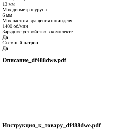
13 мм
Max диаметр шурупа
6 мм
Max частота вращения шпинделя
1400 об/мин
Зарядное устройство в комплекте
Да
Съемный патрон
Да
Описание_df488dwe.pdf
Инструкция_к_товару_df488dwe.pdf