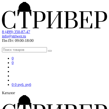
8 (499) 350-87-47
info@striwer.ru
Пн-Пт: 09:00-18:00
0
0
0
0 руб.
руб
Каталог