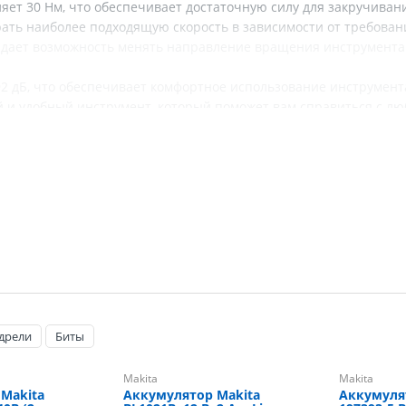
ет 30 Нм, что обеспечивает достаточную силу для закручиван
ать наиболее подходящую скорость в зависимости от требован
я дает возможность менять направление вращения инструмента
92 дБ, что обеспечивает комфортное использование инструмент
 и удобный инструмент, который поможет вам справиться с л
теристики
Makita
Аккумуляторный, ударный
Щеточный
10,8 В
1/2
 дрели
Биты
0,8-10 мм
Makita
Makita
0-450/0-1700 об/мин
Makita
Аккумулятор Makita
Аккумуля