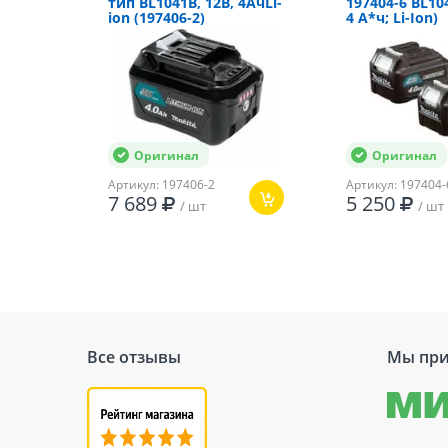
тип BL1041B, 12В, 4АчLi-
197404-6 BL10
ion (197406-2)
4 А*ч; Li-Ion)
Max крутящий момент
Оригинал
Оригинал
Артикул: 197406-2
Артикул: 197404-
7 689
5 250
/ шт
/ шт
Все отзывы
Мы при