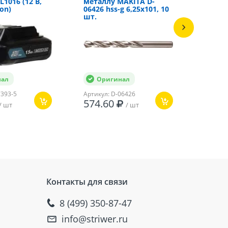
L1016 (12 В,
металлу MAKITA D-
Impact
Ion)
06426 hss-g 6,25х101, 10
25 мм;
шт.
нал
Оригинал
Ор
7393-5
Артикул: D-06426
Артикул
574.60
170
/ шт
/ шт
Контакты для связи
8 (499) 350-87-47
info@striwer.ru