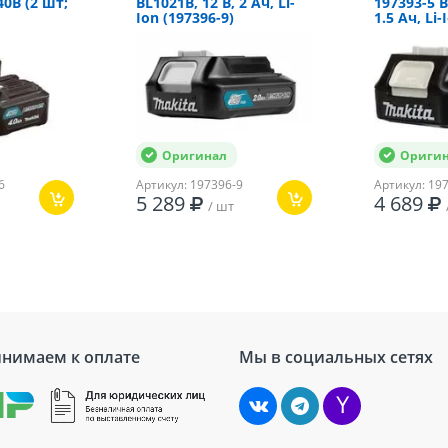
40B (2 шт;
BL1021B, 12 В, 2 Ач, Li-
197393-5 B
Ion (197396-9)
1.5 Ач, Li-
30 Нм
Оригинал
Ориги
6
Артикул: 197396-9
Артикул: 19
5 289
4 689
/ шт
нимаем к оплате
Мы в социальных сетях