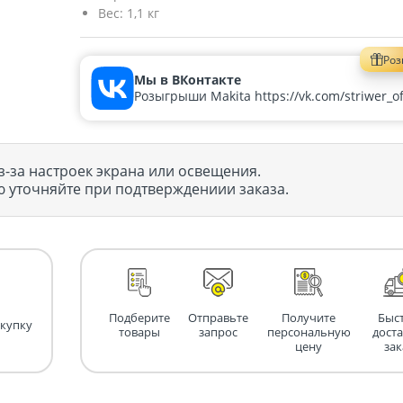
Вес:
1,1 кг
Ро
Мы в ВКонтакте
Розыгрыши Makita https://vk.com/striwer_off
з-за настроек экрана или освещения.
 уточняйте при подтверждениии заказа.
Подберите
Отправьте
Получите
Быс
окупку
товары
запрос
персональную
дост
цену
зак