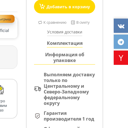
Добавить в корзину
зыгрыш
К сравнению
В смету
icial
Условия доставки
Комплектация
Информация об
упаковке
Выполняем доставку
только по
Центральному и
Северо-Западному
федеральному
тро
округу
авим
аз
Гарантия
производителя 1 год