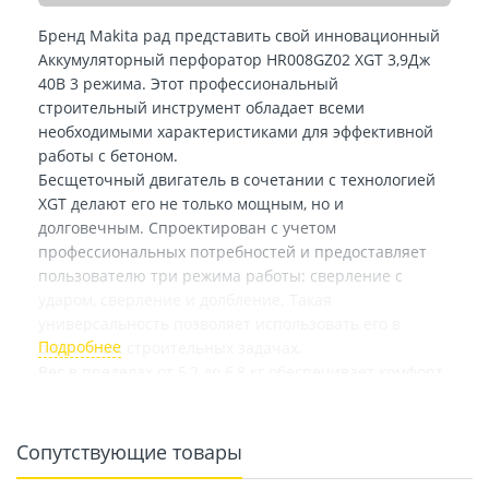
Бренд Makita рад представить свой инновационный
Аккумуляторный перфоратор HR008GZ02 XGT 3,9Дж
40В 3 режима. Этот профессиональный
строительный инструмент обладает всеми
необходимыми характеристиками для эффективной
работы с бетоном.
Бесщеточный двигатель в сочетании с технологией
XGT делают его не только мощным, но и
долговечным. Спроектирован с учетом
профессиональных потребностей и предоставляет
пользователю три режима работы: сверление с
ударом, сверление и долбление. Такая
универсальность позволяет использовать его в
различных строительных задачах.
Вес в пределах от 5,2 до 6,8 кг обеспечивает комфорт
при работе, а компактные габариты (396х97х242 мм)
делают его удобным в использовании даже в
ограниченных пространствах. Хвостовик SDS-plus и
Сопутствующие товары
максимальный диаметр сверления буром в бетоне до