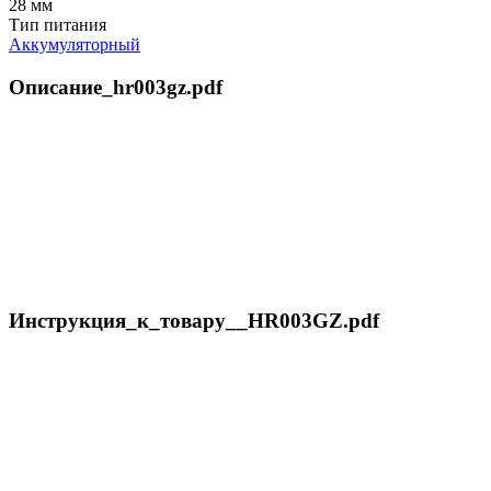
28 мм
Тип питания
Аккумуляторный
Описание_hr003gz.pdf
Инструкция_к_товару__HR003GZ.pdf