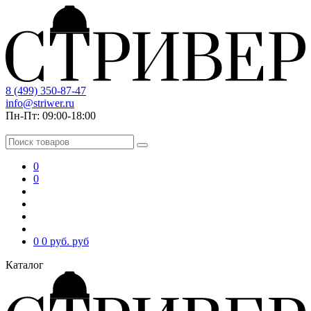
8 (499) 350-87-47
info@striwer.ru
Пн-Пт: 09:00-18:00
0
0
0
0 руб.
руб
Каталог