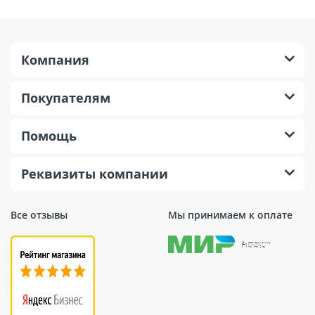
Тип
Аккумуляторный
Тип двигателя
Щеточный
Сверление с ударом,
Компания
Режим работы
сверление,
долбление
Покупателям
Напряжение
2х18 В
аккумулятора
Помощь
Емкость
3 А*ч
аккумулятора
Реквизиты компании
Наличие
Да
реверса
Все отзывы
Мы принимаем к оплате
Количество
0-1250 об/мин
оборотов
Регулировка
частоты
Есть
вращения