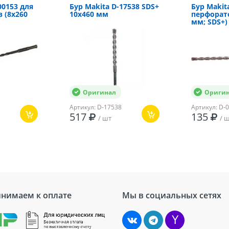
0-850 об/мин
00153 для
Бур Makita D-17538 SDS+
Бур Makit
 (8х260
10x460 мм
перфорато
Есть
мм; SDS+)
0-4900 уд/мин
1 Дж
Оригинал
Ориги
Артикул: D-17538
Артикул: D-
517
135
/ шт
/ 
нимаем к оплате
Мы в социальных сетях