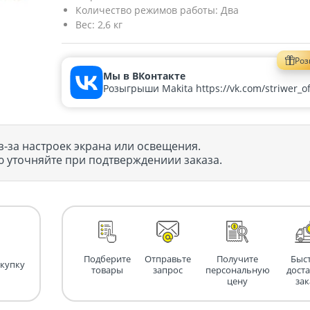
Количество режимов работы:
Два
Вес:
2,6 кг
Ро
Мы в ВКонтакте
Розыгрыши Makita https://vk.com/striwer_off
з-за настроек экрана или освещения.
 уточняйте при подтверждениии заказа.
Подберите
Отправьте
Получите
Быс
окупку
товары
запрос
персональную
дост
цену
зак