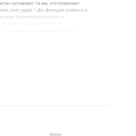
етон составляет 14 мм, что позволяет
я, силу удара 1 Дж, функцию реверса и
высокую производительность и
 инструмент для выполнения
станет незаменимым помощником для
ение
Makita
Makita