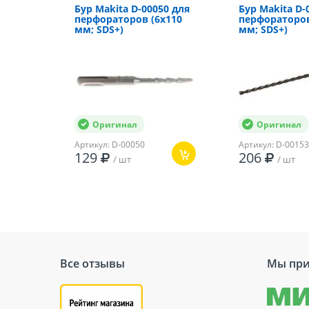
Количество оборотов
Бур Makita D-00050 для
Бур Makita D-
перфораторов (6х110
перфораторов
Регулировка частоты вращения
мм; SDS+)
мм; SDS+)
Количество ударов
Сила удара
Оригинал
Оригинал
Артикул: D-00050
Артикул: D-00153
129
206
/ шт
/ шт
Все отзывы
Мы при