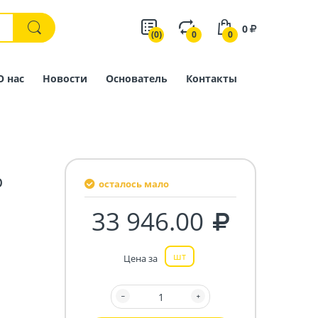
0
(0)
0
0
О нас
Новости
Основатель
Контакты
р
осталось мало
33 946.00
шт
Цена за