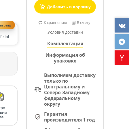
Добавить в корзину
К сравнению
В смету
зыгрыш
Условия доставки
icial
Комплектация
Информация об
упаковке
Выполняем доставку
только по
Центральному и
Северо-Западному
федеральному
округу
тро
авим
Гарантия
аз
производителя 1 год