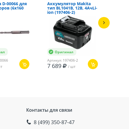
a D-00066 для
Аккумулятор Makita
Аккум
ров (6х160
тип BL1041B, 12В, 4АчLi-
197404
ion (197406-2)
4 А*ч; 
нал
Оригинал
Ор
00066
Артикул: 197406-2
Артикул
7 689
5 2
шт
/ шт
Контакты для связи
8 (499) 350-87-47