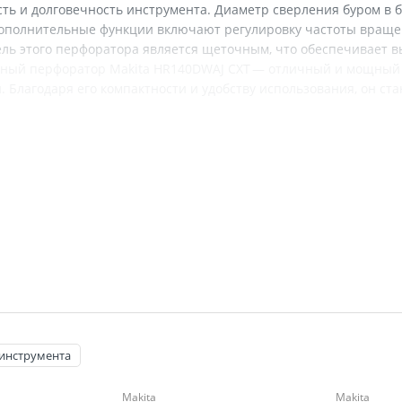
сть и долговечность инструмента. Диаметр сверления буром в б
ополнительные функции включают регулировку частоты вращени
тель этого перфоратора является щеточным, что обеспечивает 
орный перфоратор Makita HR140DWAJ СXT — отличный и мощный
. Благодаря его компактности и удобству использования, он 
теристики
Makita
Аккумуляторный
Щеточный
Сверление с ударом, сверл
10,8 В
1.5 А*ч
 инструмента
Да
Makita
Makita