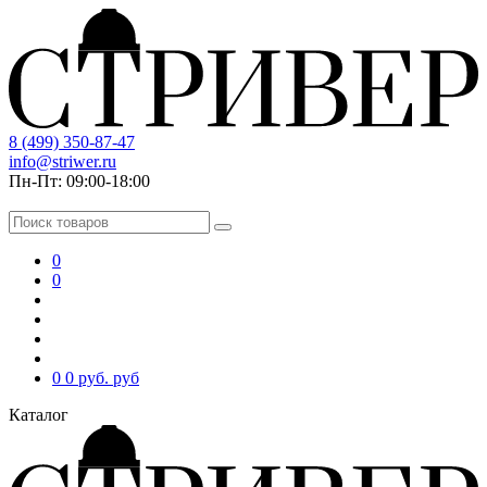
8 (499) 350-87-47
info@striwer.ru
Пн-Пт: 09:00-18:00
0
0
0
0 руб.
руб
Каталог