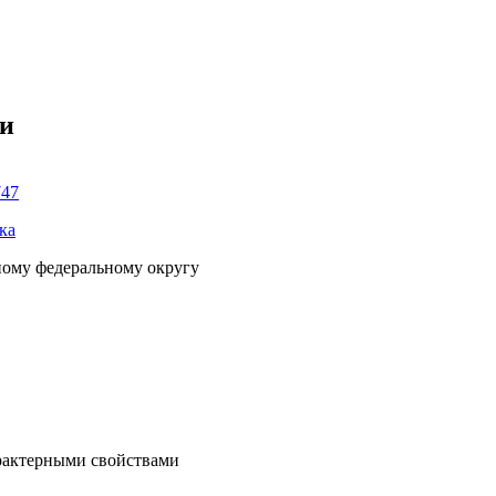
ки
747
ка
ному федеральному округу
рактерными свойствами