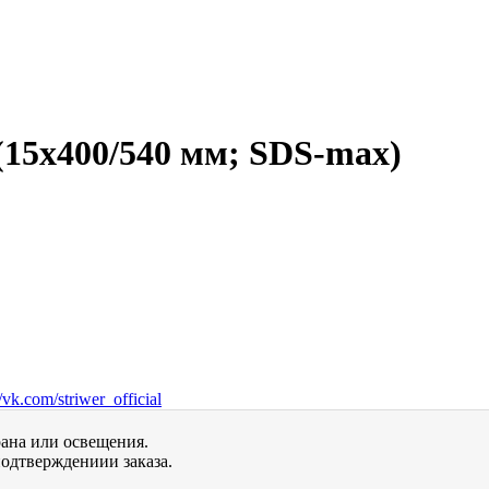
(15х400/540 мм; SDS-max)
vk.com/striwer_official
рана или освещения.
одтверждениии заказа.