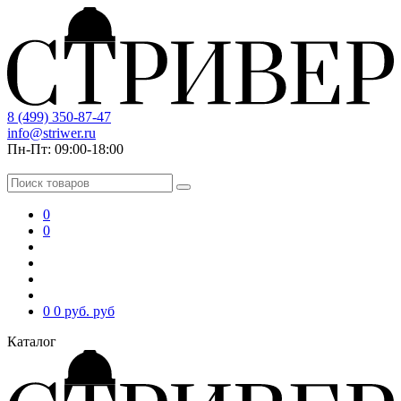
8 (499) 350-87-47
info@striwer.ru
Пн-Пт: 09:00-18:00
0
0
0
0 руб.
руб
Каталог