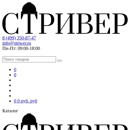
8 (499) 350-87-47
info@striwer.ru
Пн-Пт: 09:00-18:00
0
0
0
0 руб.
руб
Каталог