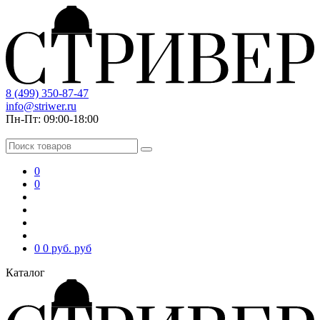
8 (499) 350-87-47
info@striwer.ru
Пн-Пт: 09:00-18:00
0
0
0
0 руб.
руб
Каталог