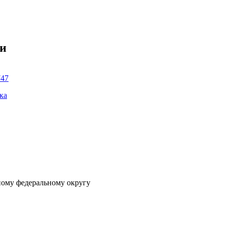
ки
747
ка
ному федеральному округу