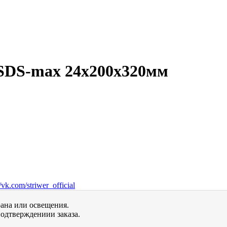
SDS-max 24х200х320мм
vk.com/striwer_official
рана или освещения.
одтверждениии заказа.