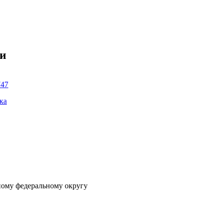
ки
747
ка
ному федеральному округу