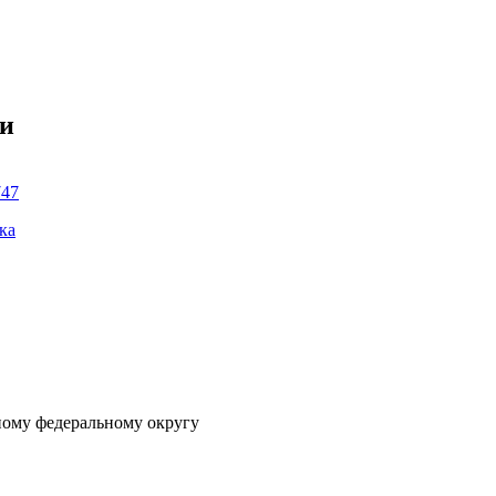
ки
747
ка
ному федеральному округу