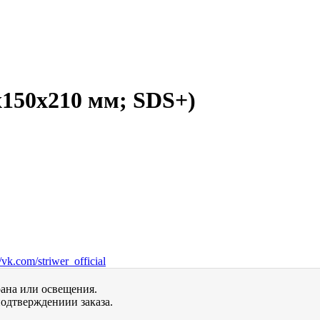
1х150х210 мм; SDS+)
vk.com/striwer_official
рана или освещения.
одтверждениии заказа.