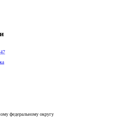
ки
747
ка
ному федеральному округу