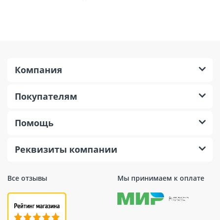
Распорная зона: 45 мм, что гарантирует
отличное распределение нагрузки по
основанию.
Длина анкера: 145 мм — оптимальная длина
для обеспечения прочного соединения с
основанием.
Компания
Диаметр отверстия: 8 мм — стандартный
размер для удобства монтажа.
Покупателям
Диаметр тарельчатого элемента: 60 мм,
значительно увеличивает площадь опоры, что
предотвращает провисание или выдавливание
Помощь
теплоизоляционного материала.
Применение: Подходит для эксплуатирования
Реквизиты компании
на основаниях из бетона или кирпича.
Количество в упаковке: В одной упаковке
находится 350 штук, что делает покупку
Все отзывы
Мы принимаем к оплате
экономически выгодной при выполнении
объемных работ.
Толщина прикрепляемого материала: До 100
мм, это позволяет использовать дюбель для