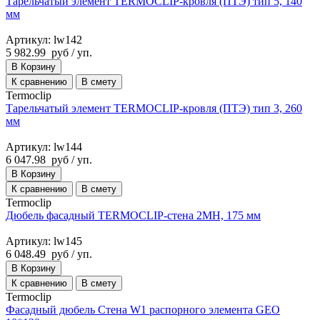
Тарельчатый элемент TERMOCLIP-кровля (ПТЭ) тип 5, 140
мм
Артикул: lw142
5 982.99
руб
/ уп.
В Корзину
К сравнению
В смету
Termoclip
Тарельчатый элемент TERMOCLIP-кровля (ПТЭ) тип 3, 260
мм
Артикул: lw144
6 047.98
руб
/ уп.
В Корзину
К сравнению
В смету
Termoclip
Дюбель фасадный TERMOCLIP-стена 2MH, 175 мм
Артикул: lw145
6 048.49
руб
/ уп.
В Корзину
К сравнению
В смету
Termoclip
Фасадный дюбель Стена W1 распорного элемента GEO