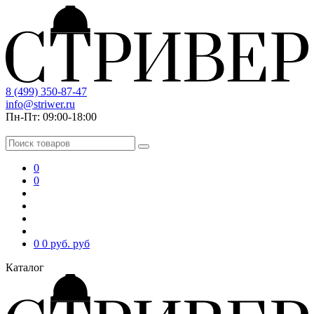
8 (499) 350-87-47
info@striwer.ru
Пн-Пт: 09:00-18:00
0
0
0
0 руб.
руб
Каталог