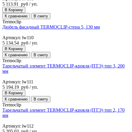
5 113.91
руб
/ уп.
В Корзину
К сравнению
В смету
Termoclip
Дюбель фасадный TERMOCLIP-стена 5, 130 мм
Артикул: lw110
5 134.54
руб
/ уп.
В Корзину
К сравнению
В смету
Termoclip
Тарельчатый элемент TERMOCLIP-кровля (ПТЭ) тип 3, 200
мм
Артикул: lw111
5 194.19
руб
/ уп.
В Корзину
К сравнению
В смету
Termoclip
Тарельчатый элемент TERMOCLIP-кровля (ПТЭ) тип 2, 170
мм
Артикул: lw112
5 205.03
руб
/ уп.