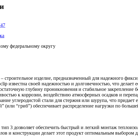
ки
747
ка
ному федеральному округу
– строительное изделие, предназначенный для надежного фикс
clip известна своей надежностью и долговечностью, что делает 
достаточную глубину проникновения и стабильное закрепление б
ивостью к коррозии, воздействию атмосферных осадков и перепа
вание углеродистой стали для стержня или шурупа, что придает
й” (или “гриб”) обеспечивает распределение нагрузки по больш
ип 3 дозволяет обеспечить быстрый и легкий монтаж теплоизол
лов и конструкции делает этот продукт оптимальным выбором д