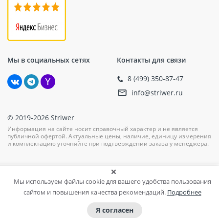
крепления утеплителя, но и способствует
повышению энергоэффективности зданий за счет
минимизации “мостиков холода”.
Выбор дюбелей TERMOCLIP-стена 5 гарантирует
Мы в социальных сетях
Контакты для связи
профессиональный подход к процессу
теплоизоляции зданий и сооружений, обеспечивая
8 (499) 350-87-47
высокое качество выполнения работ и долгосрочную
info@striwer.ru
эксплуатацию системы утепления.
© 2019-2026 Striwer
Информация на сайте носит справочный характер и не является
публичной офертой. Актуальные цены, наличие, единицу измерения
и комплектацию уточняйте при подтверждении заказа у менеджера.
Мы используем файлы cookie для вашего удобства пользования
сайтом и повышения качества рекомендаций.
Подробнее
Я согласен