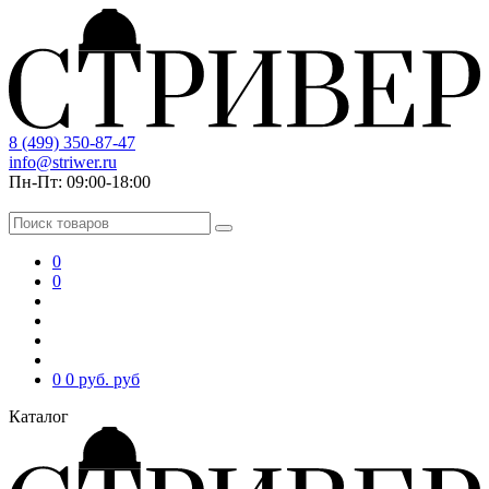
8 (499) 350-87-47
info@striwer.ru
Пн-Пт: 09:00-18:00
0
0
0
0 руб.
руб
Каталог