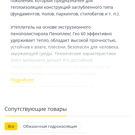
поколения, который предназначен для
теплоизоляции конструкций заглубленного типа
(фундаментов, полов, паркингов, стилобатов и т. п.).
Утеплитель на основе экструзионного
пенополистирола Пеноплекс Гео 60 эффективно
удерживает тепло, обладает высокой прочностью,
устойчив к влаге, плесени, безопасен для человека,
окружающей среды. Технические характеристики
этого материала делают его достойной
альтернативой к пенопласту, минвате и другим
представленным на рынке утеплителям.
Пеноплекс поставляется в упаковках из
термоусадочной пленки, которая надежно защищает
материал от разрушительного воздействия
ультрафиолетовых лучей
Сопутствующие товары
Все
Обмазочная гидроизоляция