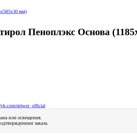
ирол Пеноплэкс Основа (1185
vk.com/striwer_official
рана или освещения.
одтверждениии заказа.