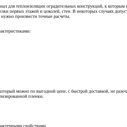
ал для теплоизоляции оградительных конструкций, к которым н
елки первых этажей и цоколей, стен. В некоторых случаях допу
 нужно произвести точные расчеты.
актеристиками:
который можно по выгодной цене, с быстрой доставкой, не разо
илизированной пленки.
рактерными свойствами