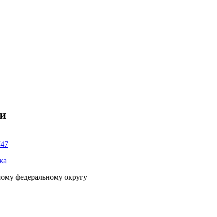
ки
747
ка
ному федеральному округу