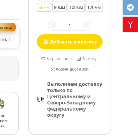
60мм
80мм
100мм
120мм
зыгрыш
icial
Добавить в корзину
К сравнению
В смету
Условия доставки
Выполняем доставку
только по
Центральному и
Северо-Западному
федеральному
округу
тро
авим
аз