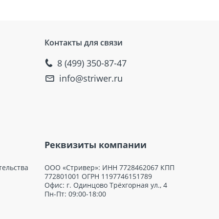
Контакты для связи
8 (499) 350-87-47
info@striwer.ru
Реквизиты компании
тельства
ООО «Стривер»: ИНН 7728462067 КПП
772801001 ОГРН 1197746151789
Офис: г. Одинцово Трёхгорная ул., 4
Пн-Пт: 09:00-18:00