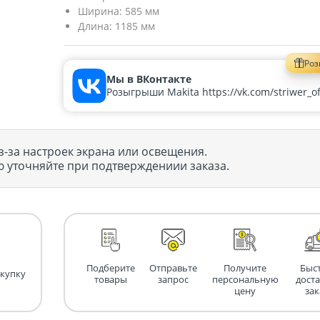
Ширина:
585 мм
Длина:
1185 мм
Ро
Мы в ВКонтакте
Розыгрыши Makita https://vk.com/striwer_off
з-за настроек экрана или освещения.
 уточняйте при подтверждениии заказа.
Подберите
Отправьте
Получите
Быс
окупку
товары
запрос
персональную
дост
цену
зак