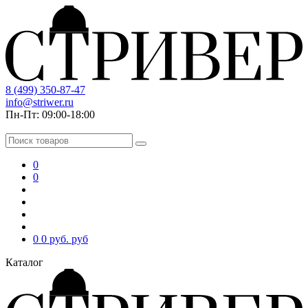
8 (499) 350-87-47
info@striwer.ru
Пн-Пт: 09:00-18:00
0
0
0
0 руб.
руб
Каталог