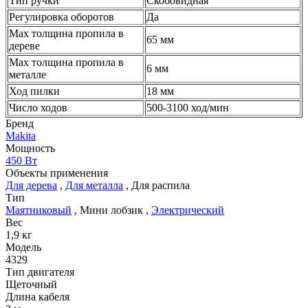
Тип ручки
Скобовидная
Регулировка оборотов
Да
Мах толщина пропила в
65 мм
дереве
Мах толщина пропила в
6 мм
металле
Ход пилки
18 мм
Число ходов
500-3100 ход/мин
Бренд
Makita
Мощность
450 Вт
Объекты применения
Для дерева
,
Для металла
,
Для распила
Тип
Маятниковый
,
Мини лобзик
,
Электрический
Вес
1,9 кг
Модель
4329
Тип двигателя
Щеточный
Длина кабеля