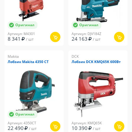
Оригинал
Оригинал
Артикул: M4301
Артикул: DJV184Z
8 341
24 163
/ шт
/ шт
Makita
DCK
Лобзик Makita 4350 CT
Лобзик DCK KMQ65K 600Вт
Оригинал
Артикул: 4350CT
Артикул: KMQ65K
22 490
10 390
/ шт
/ шт