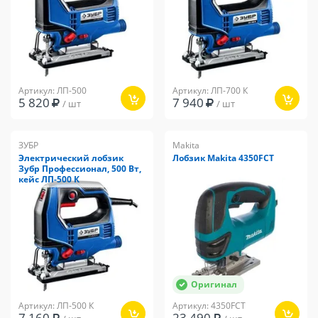
Артикул: ЛП-500
Артикул: ЛП-700 К
5 820
7 940
/ шт
/ шт
ЗУБР
Makita
Электрический лобзик
Лобзик Makita 4350FCT
Зубр Профессионал, 500 Вт,
кейс ЛП-500 К
Оригинал
Артикул: ЛП-500 К
Артикул: 4350FCT
7 160
23 490