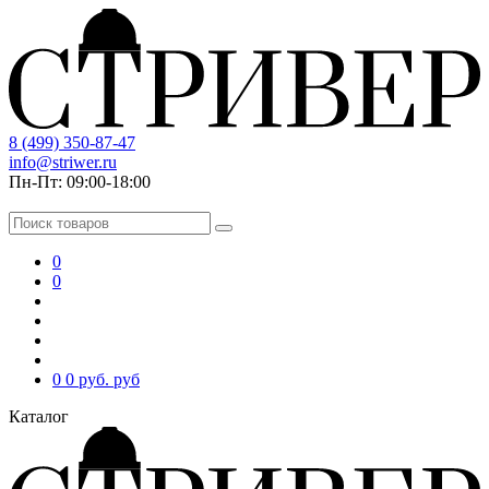
8 (499) 350-87-47
info@striwer.ru
Пн-Пт: 09:00-18:00
0
0
0
0 руб.
руб
Каталог