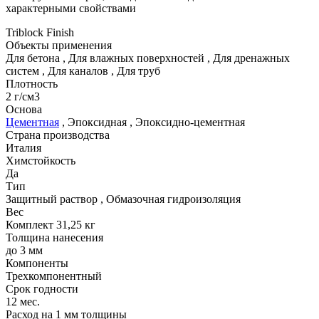
характерными свойствами
Triblock Finish
Объекты применения
Для бетона
,
Для влажных поверхностей
,
Для дренажных
систем
,
Для каналов
,
Для труб
Плотность
2 г/см3
Основа
Цементная
,
Эпоксидная
,
Эпоксидно-цементная
Страна производства
Италия
Химстойкость
Да
Тип
Защитный раствор
,
Обмазочная гидроизоляция
Вес
Комплект 31,25 кг
Толщина нанесения
до 3 мм
Компоненты
Трехкомпонентный
Срок годности
12 мес.
Расход на 1 мм толщины