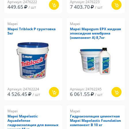
Артикул: 2476222
Артикул: 2476223
449.65
7 403.70
/ шт
/ шт
Mapei
Mapei
Mapei Triblock P грунтовка
Mapei Mapegum EPX жидкая
5кг
эпоксидная мембрана
(компонент А) 8,7кг
Артикул: 24762224
Артикул: 24762245
4 526.45
6 061.55
/ шт
/ шт
Mapei
Mapei
Mapei Mapelastic
Гидроизоляция цементная
Aquadefense
Mapei Mapelastic Foundation
гидроизоляция для ванных
компонент В 10 кг