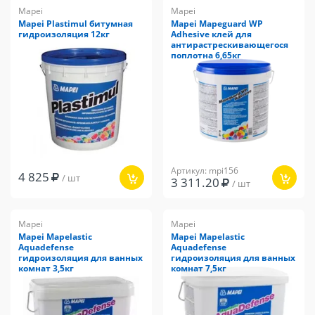
Mapei
Mapei
Mapei Plastimul битумная
Mapei Mapeguard WP
гидроизоляция 12кг
Adhesive клей для
антирастрескивающегося
поплотна 6,65кг
Артикул: mpi156
4 825
/ шт
3 311.20
/ шт
Mapei
Mapei
Mapei Mapelastic
Mapei Mapelastic
Aquadefense
Aquadefense
гидроизоляция для ванных
гидроизоляция для ванных
комнат 3,5кг
комнат 7,5кг