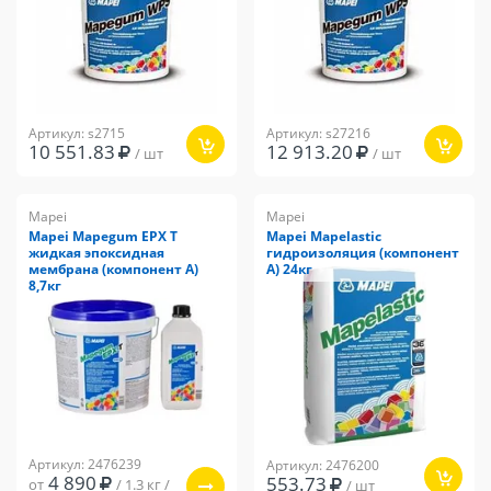
Артикул: s2715
Артикул: s27216
10 551.83
12 913.20
/ шт
/ шт
Mapei
Mapei
Mapei Mapegum EPX T
Mapei Mapelastic
жидкая эпоксидная
гидроизоляция (компонент
мембрана (компонент А)
А) 24кг
8,7кг
Артикул: 2476239
Артикул: 2476200
4 890
553.73
от
/ 1.3 кг /
/ шт