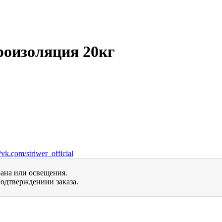
роизоляция 20кг
vk.com/striwer_official
рана или освещения.
одтверждениии заказа.