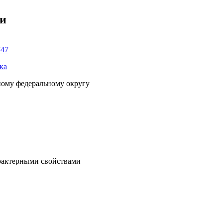
ки
747
ка
ному федеральному округу
рактерными свойствами