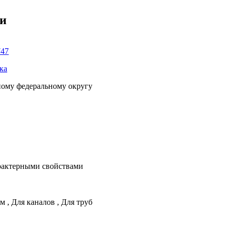
ки
747
ка
ному федеральному округу
рактерными свойствами
ем
,
Для каналов
,
Для труб