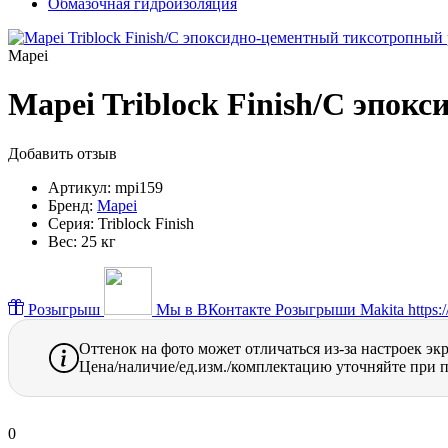
Обмазочная гидроизоляция
Mapei
Mapei Triblock Finish/C эпок
Добавить отзыв
Артикул:
mpi159
Бренд:
Mapei
Серия:
Triblock Finish
Вес:
25 кг
Розыгрыш
Мы в ВКонтакте
Розыгрыши Makita https://
Оттенок на фото может отличаться из-за настроек эк
Цена/наличие/ед.изм./комплектацию уточняйте при п
0