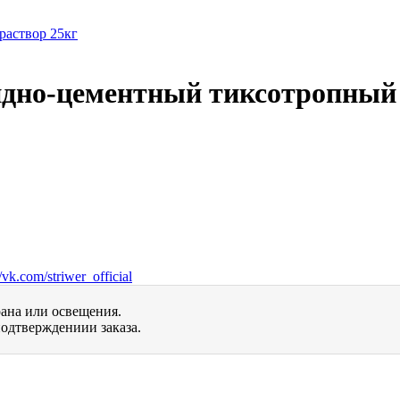
сидно-цементный тиксотропный
vk.com/striwer_official
рана или освещения.
одтверждениии заказа.