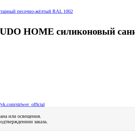
 KUDO HOME силиконовый сан
vk.com/striwer_official
рана или освещения.
одтверждениии заказа.