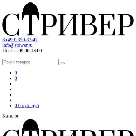
8 (499) 350-87-47
info@striwer.ru
Пн-Пт: 09:00-18:00
0
0
0
0 руб.
руб
Каталог