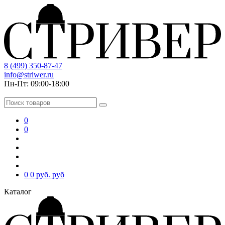
8 (499) 350-87-47
info@striwer.ru
Пн-Пт: 09:00-18:00
0
0
0
0 руб.
руб
Каталог