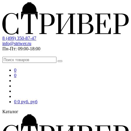
8 (499) 350-87-47
info@striwer.ru
Пн-Пт: 09:00-18:00
0
0
0
0 руб.
руб
Каталог