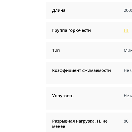
Длина
200
Группа горючести
НГ
Тип
Мин
Коэффициент сжимаемости
Не 
Упругость
Не 
Разрывная нагрузка, Н, не
80
менее