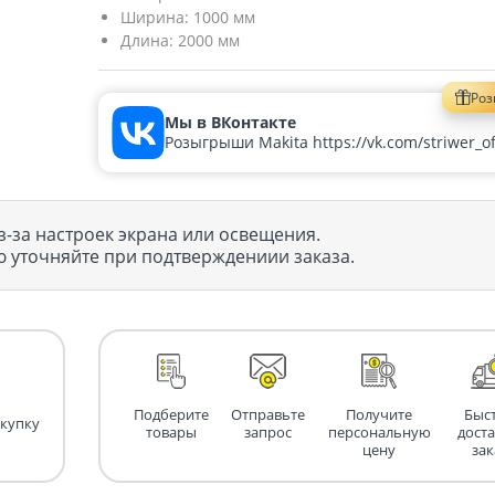
Ширина:
1000 мм
Длина:
2000 мм
Ро
Мы в ВКонтакте
Розыгрыши Makita https://vk.com/striwer_off
з-за настроек экрана или освещения.
 уточняйте при подтверждениии заказа.
Подберите
Отправьте
Получите
Быс
окупку
товары
запрос
персональную
дост
цену
зак