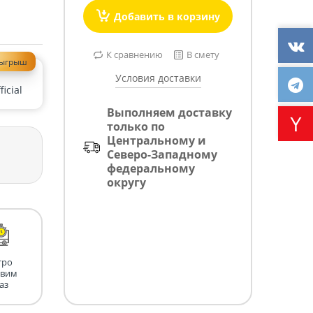
Добавить в корзину
К сравнению
В смету
зыгрыш
Условия доставки
icial
Выполняем доставку
только по
Центральному и
Северо-Западному
федеральному
округу
тро
авим
аз