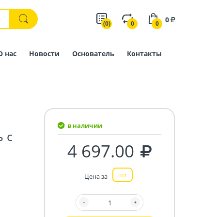
0
(0)
0
0
О нас
Новости
Основатель
Контакты
в наличии
 с
4 697.00
шт
Цена за