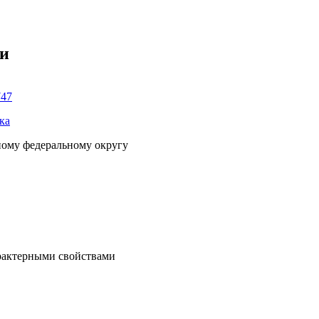
ки
747
ка
ному федеральному округу
рактерными свойствами