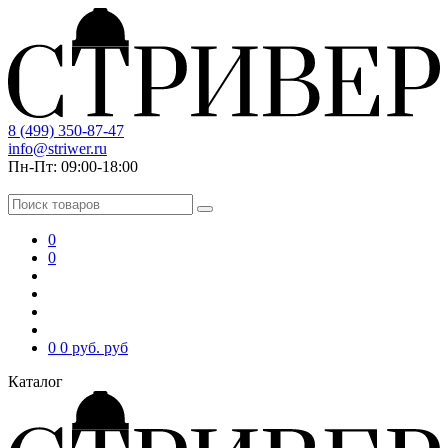
8 (499) 350-87-47
info@striwer.ru
Пн-Пт: 09:00-18:00
0
0
0
0 руб.
руб
Каталог