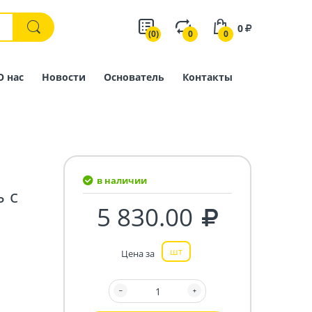
0
(0)
0
0
О нас
Новости
Основатель
Контакты
в наличии
 с
5 830.00
шт
Цена за