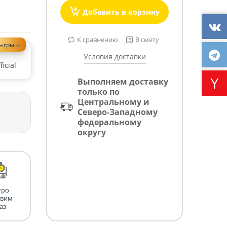
Добавить в корзину
К сравнению
В смету
зыгрыш
Условия доставки
icial
Выполняем доставку
только по
Центральному и
Северо-Западному
федеральному
округу
тро
авим
аз