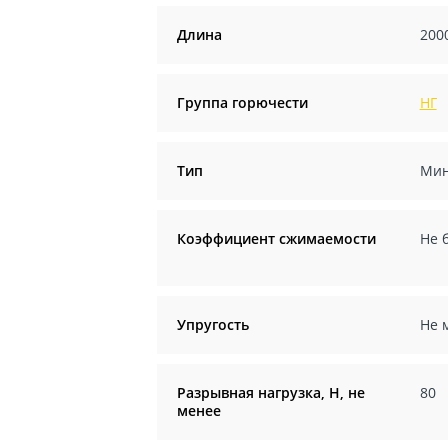
Длина
200
Группа горючести
НГ
Тип
Мин
Коэффициент сжимаемости
Не 
Упругость
Не 
Разрывная нагрузка, Н, не
80
менее