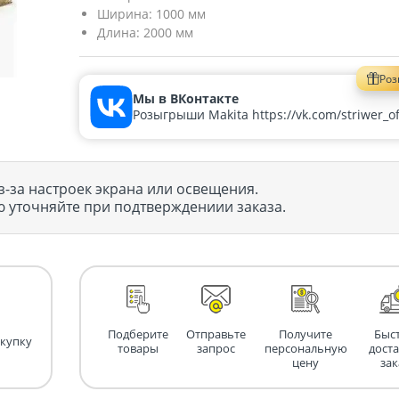
Ширина:
1000 мм
Длина:
2000 мм
Ро
Мы в ВКонтакте
Розыгрыши Makita https://vk.com/striwer_off
з-за настроек экрана или освещения.
 уточняйте при подтверждениии заказа.
Подберите
Отправьте
Получите
Быс
окупку
товары
запрос
персональную
дост
цену
зак