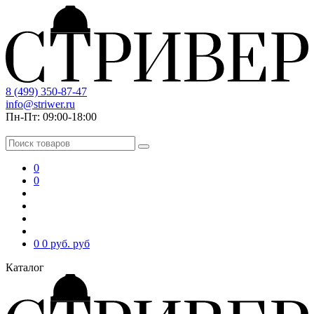
8 (499) 350-87-47
info@striwer.ru
Пн-Пт: 09:00-18:00
0
0
0
0 руб.
руб
Каталог