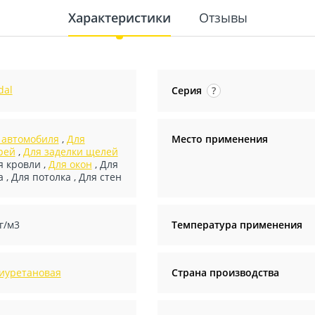
Характеристики
Отзывы
dal
Серия
?
 автомобиля
,
Для
Место применения
рей
,
Для заделки щелей
я кровли
,
Для окон
,
Для
а
,
Для потолка
,
Для стен
г/м3
Температура применения
иуретановая
Страна производства