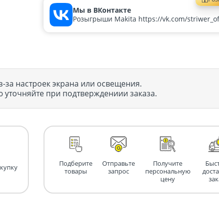
Мы в ВКонтакте
Розыгрыши Makita https://vk.com/striwer_off
з-за настроек экрана или освещения.
 уточняйте при подтверждениии заказа.
Подберите
Отправьте
Получите
Быс
окупку
товары
запрос
персональную
дост
цену
зак