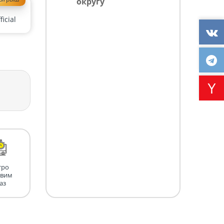
округу
icial
тро
авим
аз