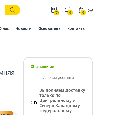
0
(0)
0
0
О нас
Новости
Основатель
Контакты
в наличии
имняя
Условия доставки
Выполняем доставку
только по
Центральному и
Северо-Западному
федеральному
зыгрыш