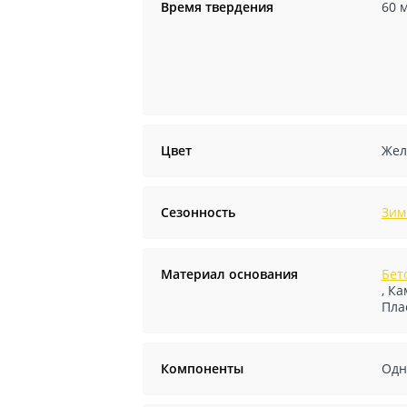
Время твердения
60 
Цвет
Жел
Сезонность
Зим
Материал основания
Бет
,
Ка
Пла
Компоненты
Одн