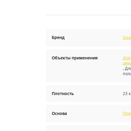
Бренд
Sou
Объекты применения
Для
две
,
Дл
пол
Плотность
23 к
Основа
Пол