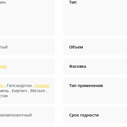
мин.
Тип
тый
Объем
няя
Фасовка
он
,
Гипсокартон
,
Дерево
Тип применения
мень
,
Кирпич
,
Металл
,
стик
окомпонентный
Срок годности