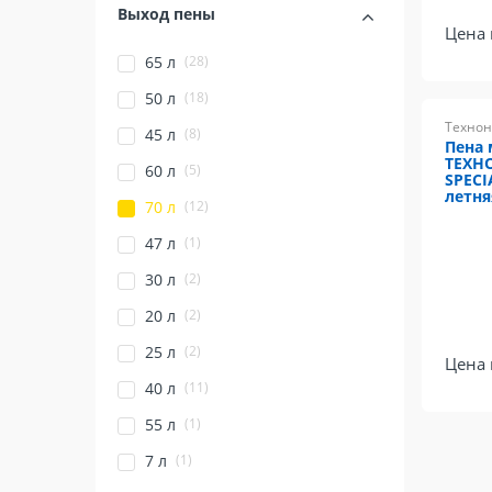
Выход пены
Цена 
(28)
65 л
(18)
50 л
Технон
(8)
45 л
Пена
ТЕХН
(5)
60 л
SPECI
летня
(12)
70 л
(1)
47 л
(2)
30 л
(2)
20 л
(2)
25 л
Цена 
(11)
40 л
(1)
55 л
(1)
7 л