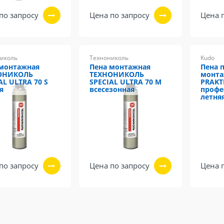
по запросу
Цена по запросу
Цена 
иколь
Технониколь
Kudo
 монтажная
Пена монтажная
Пена 
ОНИКОЛЬ
ТЕХНОНИКОЛЬ
монта
AL ULTRA 70 S
SPECIAL ULTRA 70 M
PRAKT
я
всесезонная
профе
летня
по запросу
Цена по запросу
Цена 