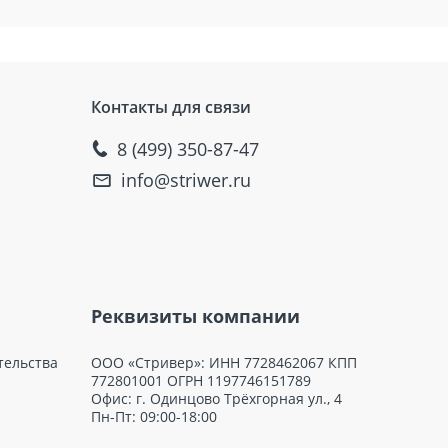
Контакты для связи
8 (499) 350-87-47
info@striwer.ru
Реквизиты компании
тельства
ООО «Стривер»: ИНН 7728462067 КПП
772801001 ОГРН 1197746151789
Офис: г. Одинцово Трёхгорная ул., 4
Пн-Пт: 09:00-18:00