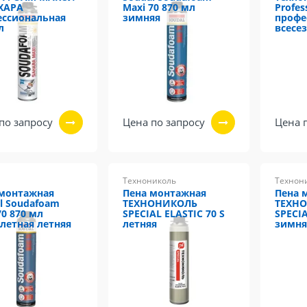
ХАРА
Maxi 70 870 мл
Profes
ссиональная
зимняя
профе
л
всесе
по запросу
Цена по запросу
Цена 
Технониколь
Технон
 монтажная
Пена монтажная
Пена 
l Soudafoam
ТЕХНОНИКОЛЬ
ТЕХН
70 870 мл
SPECIAL ELASTIC 70 S
SPECIA
летная летняя
летняя
зимня