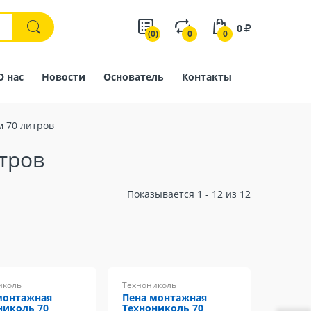
0
(0)
0
0
О нас
Новости
Основатель
Контакты
 70 литров
тров
Показывается 1 - 12 из 12
иколь
Технониколь
монтажная
Пена монтажная
николь 70
Технониколь 70