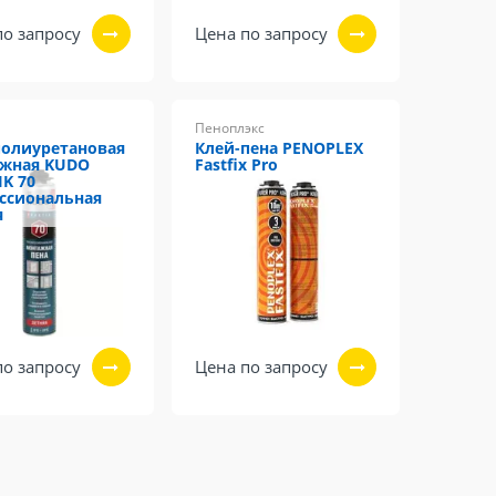
по запросу
Цена по запросу
Пеноплэкс
полиуретановая
Клей-пена PENOPLEX
жная KUDO
Fastfix Pro
IK 70
ссиональная
я
по запросу
Цена по запросу